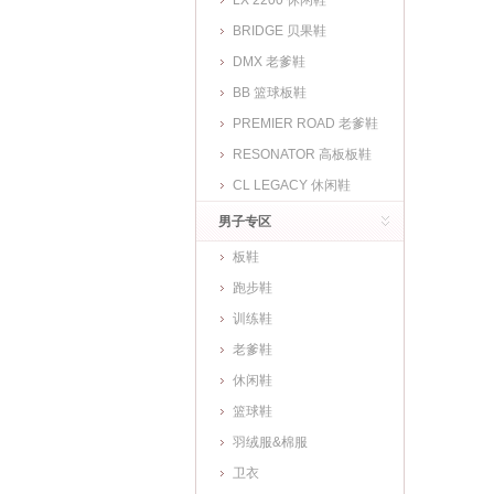
LX 2200 休闲鞋
BRIDGE 贝果鞋
DMX 老爹鞋
BB 篮球板鞋
PREMIER ROAD 老爹鞋
RESONATOR 高板板鞋
CL LEGACY 休闲鞋
男子专区
板鞋
跑步鞋
训练鞋
老爹鞋
休闲鞋
篮球鞋
羽绒服&棉服
卫衣