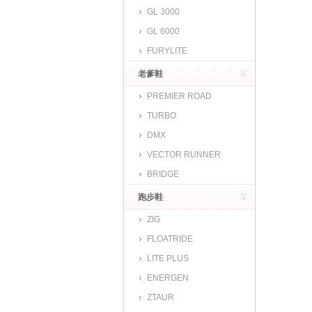
GL 3000
GL 6000
FURYLITE
老爹鞋
PREMIER ROAD
TURBO
DMX
VECTOR RUNNER
BRIDGE
跑步鞋
ZIG
FLOATRIDE
LITE PLUS
ENERGEN
ZTAUR